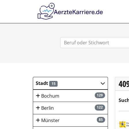
AERZTEKA
40
Stadt
15
Bochum
129
Such
Berlin
122
Kur-
Münster
85