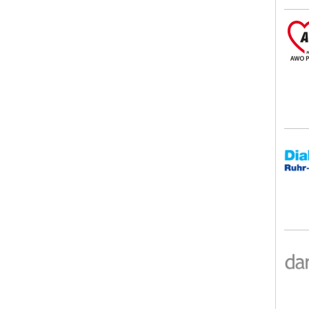
AWO
Diak
Auge