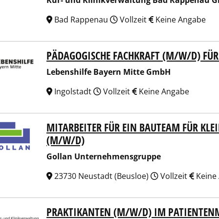
Kur- und Klinikverwaltung Bad Rappenau 
Bad Rappenau
Vollzeit
Keine Angabe
PÄDAGOGISCHE FACHKRAFT (M/W/D) FÜR
nshilfe Bayern Mitte GmbH
Lebenshilfe Bayern Mitte GmbH
Ingolstadt
Vollzeit
Keine Angabe
MITARBEITER FÜR EIN BAUTEAM FÜR KLE
an Unternehmensgruppe
(M/W/D)
Gollan Unternehmensgruppe
23730 Neustadt (Beusloe)
Vollzeit
Keine
PRAKTIKANTEN (M/W/D) IM PATIENTE
 und Klinikverwaltung Bad Rappenau GmbH