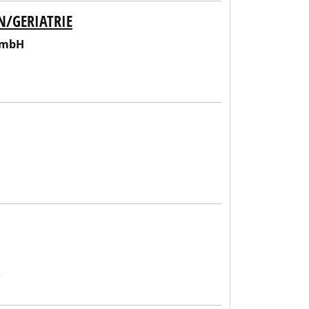
N/GERIATRIE
GmbH
e