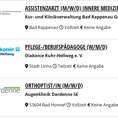
ASSISTENZARZT (M/W/D) INNERE MEDIZI
 und Klinikverwaltung Bad Rappenau GmbH
Kur- und Klinikverwaltung Bad Rappenau 
Bad Rappenau
Vollzeit
Keine Angabe
PFLEGE-/BERUFSPÄDAGOGE (W/M/D)
onie Ruhr-Hellweg e. V.
Diakonie Ruhr-Hellweg e. V.
Stadt Unna
Teilzeit
Keine Angabe
ORTHOPTIST/IN (M/W/D)
nklinik Dardenne SE
Augenklinik Dardenne SE
53604 Bad Honnef
Vollzeit
Keine Angab