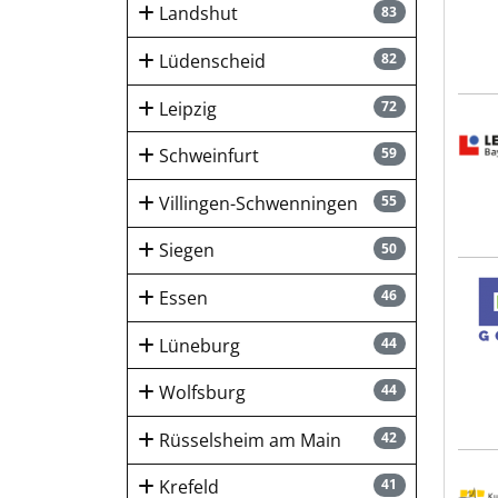
Landshut
83
Lüdenscheid
82
Leipzig
72
Lebe
Schweinfurt
59
Villingen-Schwenningen
55
Siegen
50
Goll
Essen
46
Lüneburg
44
Wolfsburg
44
Rüsselsheim am Main
42
Kur-
Krefeld
41