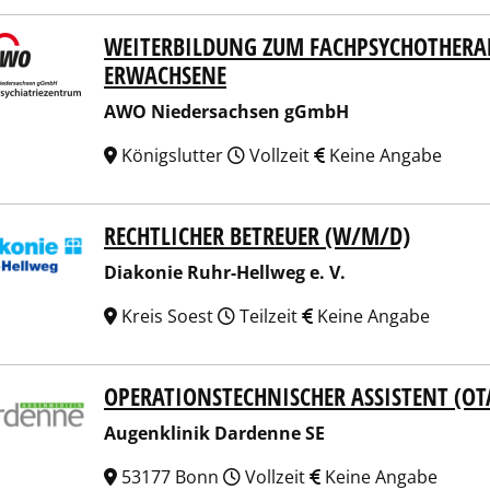
WEITERBILDUNG ZUM FACHPSYCHOTHERA
 Niedersachsen gGmbH
ERWACHSENE
AWO Niedersachsen gGmbH
Königslutter
Vollzeit
Keine Angabe
RECHTLICHER BETREUER (W/M/D)
onie Ruhr-Hellweg e. V.
Diakonie Ruhr-Hellweg e. V.
Kreis Soest
Teilzeit
Keine Angabe
OPERATIONSTECHNISCHER ASSISTENT (OT
nklinik Dardenne SE
Augenklinik Dardenne SE
53177 Bonn
Vollzeit
Keine Angabe