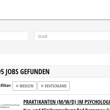
RRIERE.DE
95 JOBS GEFUNDEN
filter:
MEDIZIN
DEUTSCHLAND
PRAKTIKANTEN (M/W/D) IM PSYCHOLOGI
 und Klinikverwaltung Bad Rappenau GmbH