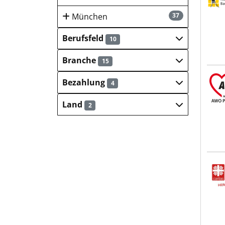
München
37
Berufsfeld
10
Branche
15
AWO
Bezahlung
4
Land
2
Cari