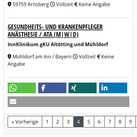
59759 Arnsberg
Vollzeit
Keine Angabe
GESUNDHEITS- UND KRANKENPFLEGER
ANÄSTHESIE / ATA (M|W|D)
InnKlinikum gKU Altötting und Mühldorf
Mühldorf am Inn / Bayern
Vollzeit
Keine
Angabe
« Vorherige
1
2
3
4
5
6
7
8
9