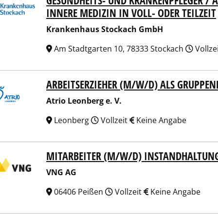
GESUNDHEITS- UND KRANKENPFLEGER / A
INNERE MEDIZIN IN VOLL- ODER TEILZEIT
Krankenhaus Stockach GmbH
Am Stadtgarten 10, 78333 Stockach
Vollze
ARBEITSERZIEHER (M/W/D) ALS GRUPPEN
 Leonberg e. V.
Atrio Leonberg e. V.
Leonberg
Vollzeit
Keine Angabe
MITARBEITER (M/W/D) INSTANDHALTUN
 AG
VNG AG
06406 Peißen
Vollzeit
Keine Angabe