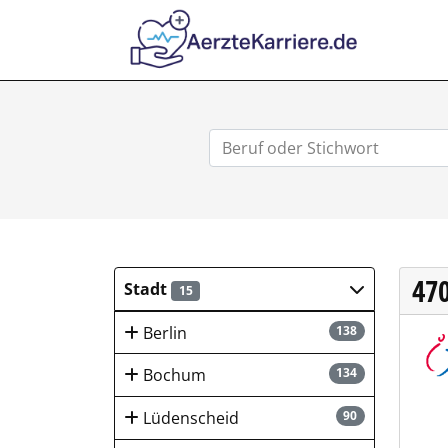
AERZTEKA
47
Stadt
15
Berlin
138
Atrio
Bochum
134
Lüdenscheid
90