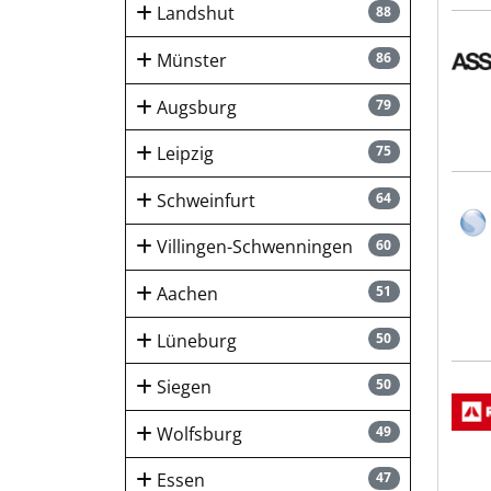
Landshut
88
ASSA
Münster
86
Augsburg
79
Leipzig
75
Schweinfurt
64
Kran
Villingen-Schwenningen
60
Aachen
51
Lüneburg
50
Siegen
50
DEU
Wolfsburg
49
Essen
47