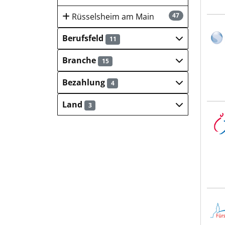
Rüsselsheim am Main
47
Kran
Berufsfeld
11
Branche
15
Bezahlung
4
Land
3
Atrio
Stad