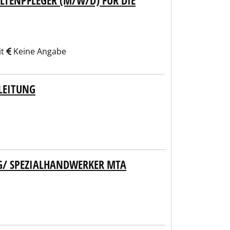
LTENPFLEGER (M/W/D) FÜR DIE
it
Keine Angabe
LEITUNG
G/ SPEZIALHANDWERKER MTA