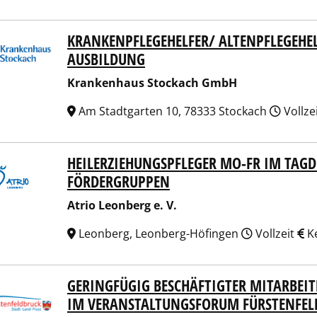
KRANKENPFLEGEHELFER/ ALTENPFLEGEHEL
kenhaus Stockach GmbH
AUSBILDUNG
Krankenhaus Stockach GmbH
Am Stadtgarten 10, 78333 Stockach
Vollze
HEILERZIEHUNGSPFLEGER MO-FR IM TAGD
 Leonberg e. V.
FÖRDERGRUPPEN
Atrio Leonberg e. V.
Leonberg, Leonberg-Höfingen
Vollzeit
Ke
GERINGFÜGIG BESCHÄFTIGTER MITARBEIT
t Fürstenfeldbruck
IM VERANSTALTUNGSFORUM FÜRSTENFEL