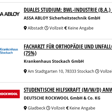
DUALES STUDIUM: BWL-INDUSTRIE (B.A.)
 ABLOY Sicherheitstechnik GmbH
ASSA ABLOY Sicherheitstechnik GmbH
Albstadt
Vollzeit
Keine Angabe
FACHARZT FÜR ORTHOPÄDIE UND UNFALLCH
kenhaus Stockach GmbH
(75%)
Krankenhaus Stockach GmbH
Am Stadtgarten 10, 78333 Stockach
Vollze
STUDENTISCHE HILFSKRAFT (M/W/D) A
TSCHE ROCKWOOL GmbH & Co. KG
DEUTSCHE ROCKWOOL GmbH & Co. KG
Gladbeck
Vollzeit
Keine Angabe