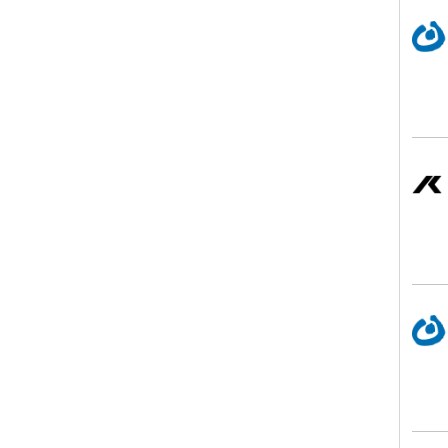
Lebe
Kist
Lebe