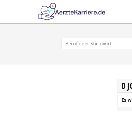
AERZTEKA
0 
Es w